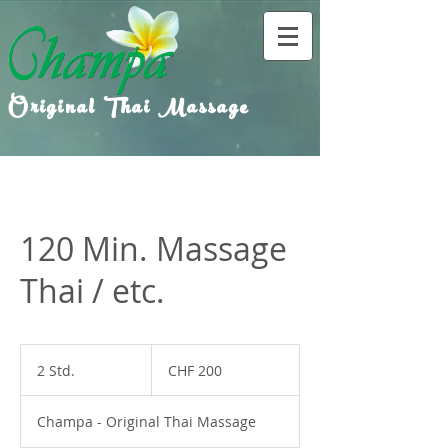
Original Thai Massage
120 Min. Massage
Thai / etc.
200
Schweizer
2 Std.
2
CHF 200
Franken
S
t
Champa - Original Thai Massage
d
.